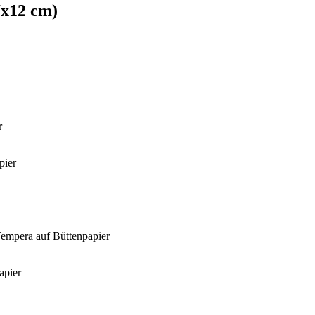
7x12 cm)
r
pier
empera auf Büttenpapier
apier