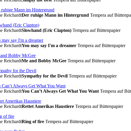
e Reichardt
Der ruhige Mann im Hintergrund
Tempera auf Büttenpa
e Reichardt
Slowhand (Eric Clapton)
Tempera auf Büttenpapier
e Reichardt
You may say I'm a dreamer
Tempera auf Büttenpapier
e Reichardt
Me and Bobby McGee
Tempera auf Büttenpapier
e Reichardt
Sympathy for the Devil
Tempera auf Büttenpapier
e Reichardt
You Can’t Always Get What You Want
Tempera auf Büt
e Reichardt
Rettet Amerikas Haustiere
Tempera auf Büttenpapier
e Reichardt
Ring of fire
Tempera auf Büttenpapier