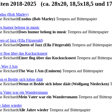
ten 2018-2025 (ca. 28x20, 18,5x18,5 und 1
e Reichardt
Exodus (Bob Marley)
Tempera auf Büttenpapier
e Reichardt
Does humor belong in music
Tempera auf Büttenpapier
e Reichardt
Queen of Jazz (Ella Fitzgerald)
Tempera auf Büttenpapie
e Reichardt
Einer flog über das Kuckucksnest
Tempera auf Büttenpa
e Reichardt
The Way I Am (Eminem)
Tempera auf Büttenpapier
e Reichardt
Wenn et Bedde sich lohne däät (Wolfgang Niedecken)
T
e Reichardt
Mein Vater war ein Wandersmann
Tempera auf Büttenp
e Reichardt
Alle Jahre wieder
Tempera auf Büttenpapier