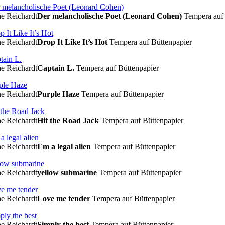
e Reichardt
Der melancholische Poet (Leonard Cohen)
Tempera auf 
e Reichardt
Drop It Like It’s Hot
Tempera auf Büttenpapier
e Reichardt
Captain L.
Tempera auf Büttenpapier
e Reichardt
Purple Haze
Tempera auf Büttenpapier
e Reichardt
Hit the Road Jack
Tempera auf Büttenpapier
e Reichardt
I´m a legal alien
Tempera auf Büttenpapier
e Reichardt
yellow submarine
Tempera auf Büttenpapier
e Reichardt
Love me tender
Tempera auf Büttenpapier
e Reichardt
Simply the best
Tempera auf Büttenpapier