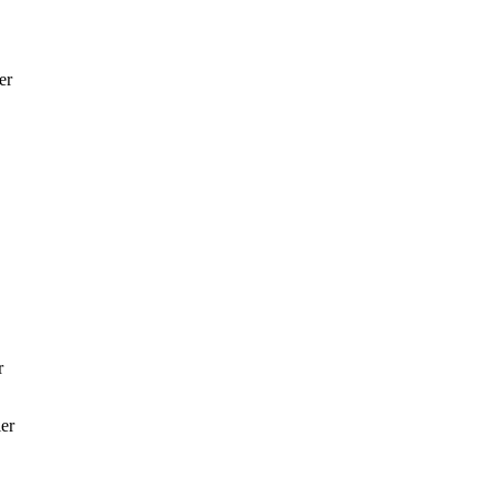
er
r
er